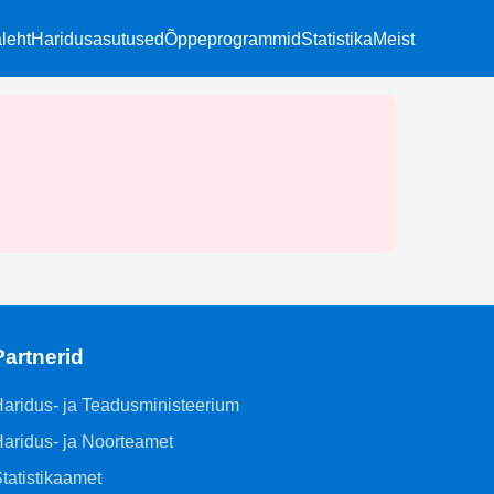
leht
Haridusasutused
Õppeprogrammid
Statistika
Meist
Partnerid
aridus- ja Teadusministeerium
aridus- ja Noorteamet
tatistikaamet