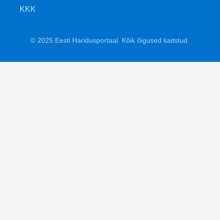
KKK
© 2025 Eesti Haridusportaal. Kõik õigused kaitstud.