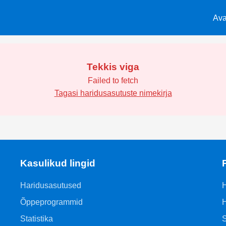
Ava
Tekkis viga
Failed to fetch
Tagasi haridusasutuste nimekirja
Kasulikud lingid
Haridusasutused
H
Õppeprogrammid
H
Statistika
S