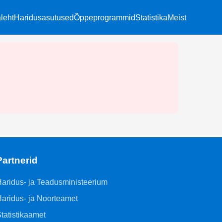
leht
Haridusasutused
Õppeprogrammid
Statistika
Meist
Partnerid
aridus- ja Teadusministeerium
aridus- ja Noorteamet
tatistikaamet