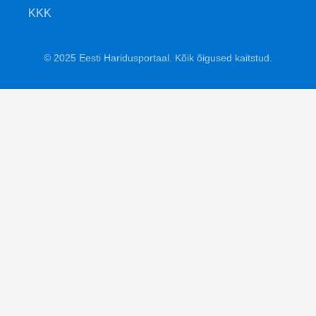
KKK
© 2025 Eesti Haridusportaal. Kõik õigused kaitstud.