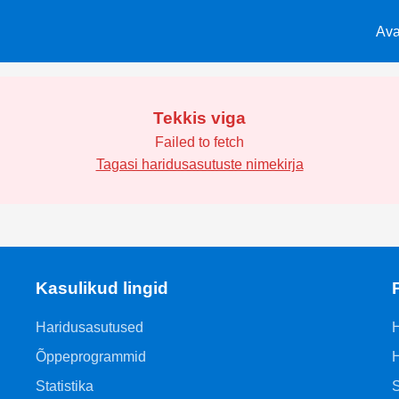
Ava
Tekkis viga
Failed to fetch
Tagasi haridusasutuste nimekirja
Kasulikud lingid
Haridusasutused
H
Õppeprogrammid
H
Statistika
S