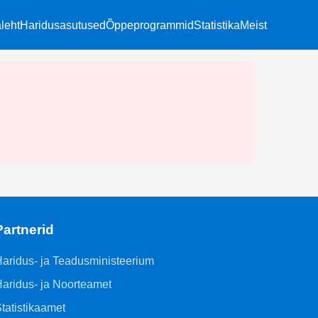
leht
Haridusasutused
Õppeprogrammid
Statistika
Meist
Partnerid
aridus- ja Teadusministeerium
aridus- ja Noorteamet
tatistikaamet