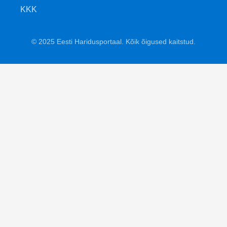
KKK
© 2025 Eesti Haridusportaal. Kõik õigused kaitstud.