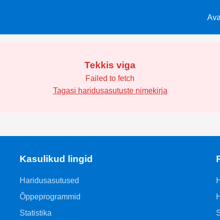
Ava
Tekkis viga
Failed to fetch
Tagasi haridusasutuste nimekirja
Kasulikud lingid
Haridusasutused
H
Õppeprogrammid
H
Statistika
S