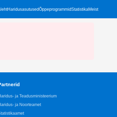
leht
Haridusasutused
Õppeprogrammid
Statistika
Meist
Partnerid
aridus- ja Teadusministeerium
aridus- ja Noorteamet
tatistikaamet