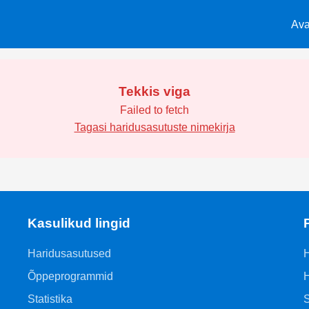
Ava
Tekkis viga
Failed to fetch
Tagasi haridusasutuste nimekirja
Kasulikud lingid
Haridusasutused
H
Õppeprogrammid
H
Statistika
S