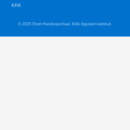
KKK
© 2025 Eesti Haridusportaal. Kõik õigused kaitstud.