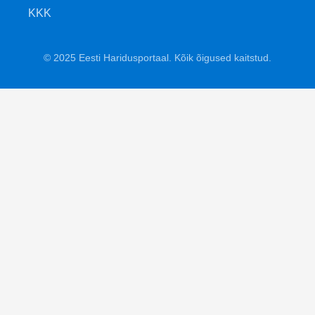
KKK
© 2025 Eesti Haridusportaal. Kõik õigused kaitstud.