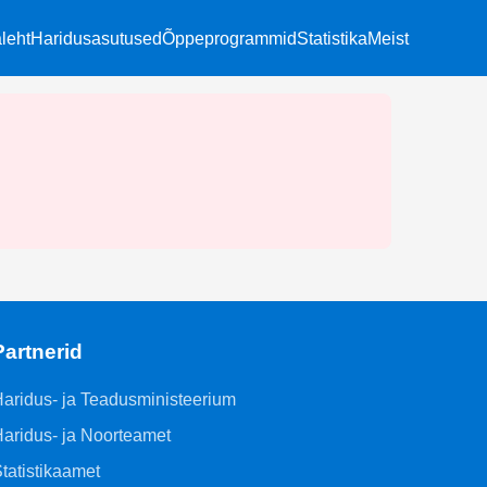
leht
Haridusasutused
Õppeprogrammid
Statistika
Meist
Partnerid
aridus- ja Teadusministeerium
aridus- ja Noorteamet
tatistikaamet