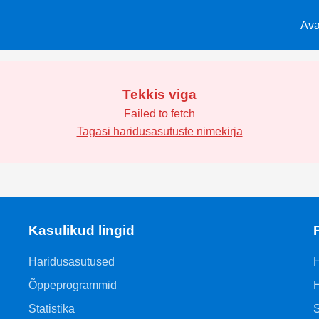
Ava
Tekkis viga
Failed to fetch
Tagasi haridusasutuste nimekirja
Kasulikud lingid
Haridusasutused
H
Õppeprogrammid
H
Statistika
S