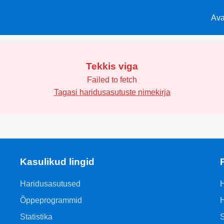
Ava
Tekkis viga
Failed to fetch
Tagasi haridusasutuste nimekirja
Kasulikud lingid
Haridusasutused
H
Õppeprogrammid
H
Statistika
S