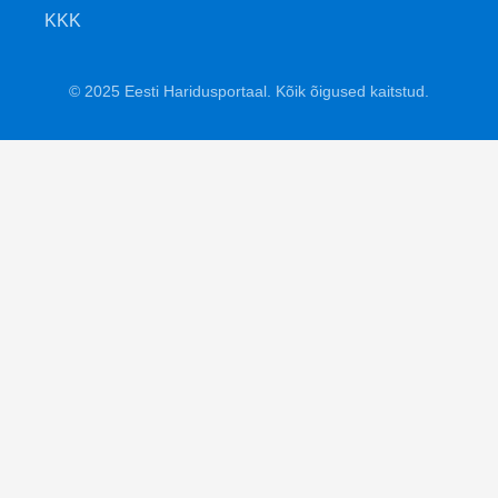
KKK
© 2025 Eesti Haridusportaal. Kõik õigused kaitstud.