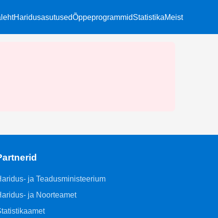
leht
Haridusasutused
Õppeprogrammid
Statistika
Meist
Partnerid
aridus- ja Teadusministeerium
aridus- ja Noorteamet
tatistikaamet