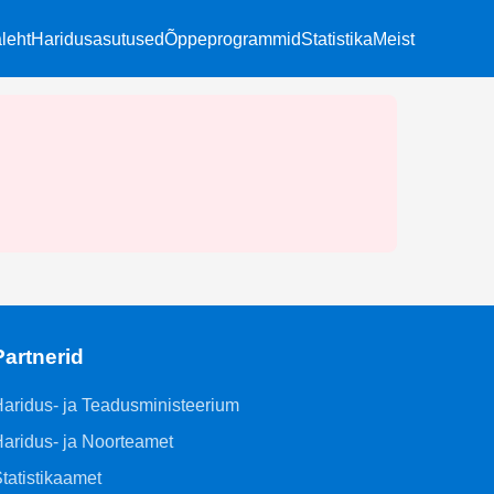
leht
Haridusasutused
Õppeprogrammid
Statistika
Meist
Partnerid
aridus- ja Teadusministeerium
aridus- ja Noorteamet
tatistikaamet