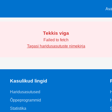
Ava
Tekkis viga
Failed to fetch
Tagasi haridusasutuste nimekirja
Kasulikud lingid
Haridusasutused
H
Õppeprogrammid
H
Statistika
S