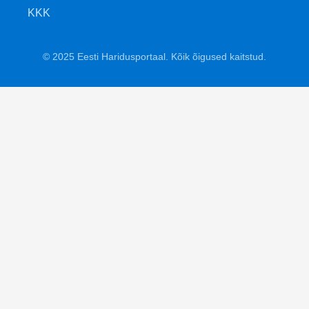
KKK
© 2025 Eesti Haridusportaal. Kõik õigused kaitstud.