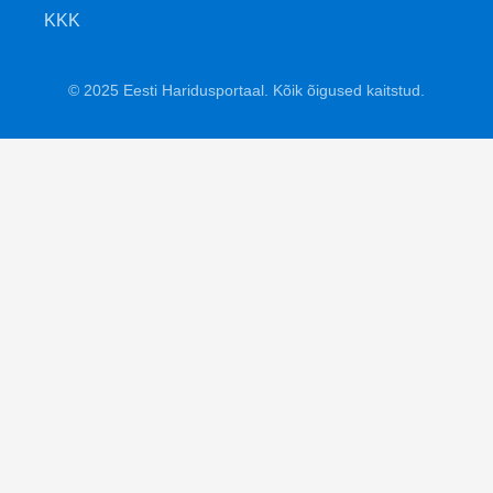
KKK
© 2025 Eesti Haridusportaal. Kõik õigused kaitstud.