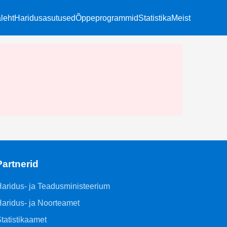
leht
Haridusasutused
Õppeprogrammid
Statistika
Meist
Partnerid
aridus- ja Teadusministeerium
aridus- ja Noorteamet
tatistikaamet