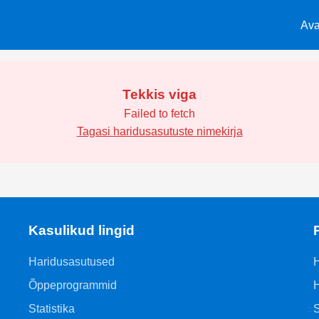
Ava
Tekkis viga
Failed to fetch
Tagasi haridusasutuste nimekirja
Kasulikud lingid
Haridusasutused
H
Õppeprogrammid
H
Statistika
S